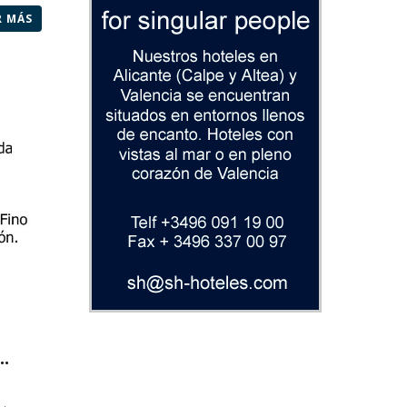
R MÁS
.