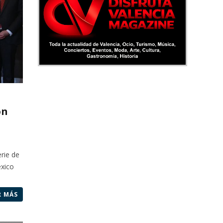
on
rie de
xico
R MÁS