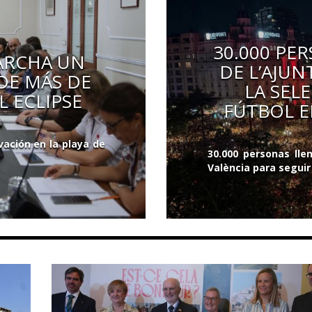
30.000 PE
ARCHA UN
DE L’AJU
 DE MÁS DE
LA SEL
L ECLIPSE
FÚTBOL E
ación en la playa de
30.000 personas ll
València para seguir