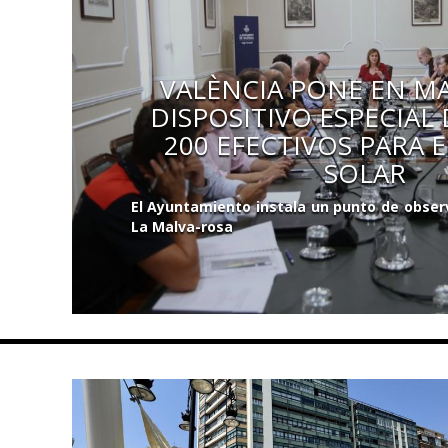
VALÈNCIA PONE EN M
DISPOSITIVO ESPECIAL
200 EFECTIVOS PARA E
SOLAR
El Ayuntamiento instala un punto de observ
La Malva-rosa