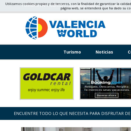
Utilizamos cookies propias y de terceros, con la finalidad de garantizar la calida
Descubre valencia
El Tiempo
TURISMO EN VALENCIA
página web, se entenderá que ha dado su c
Turismo
Noticias
C
ENCUENTRE TODO LO QUE NECESITA PARA DISFRUTAR DE