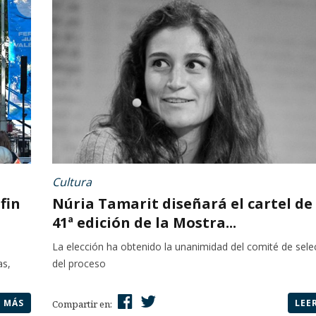
Cultura
fin
Núria Tamarit diseñará el cartel de 
41ª edición de la Mostra...
La elección ha obtenido la unanimidad del comité de sele
as,
del proceso
R MÁS
LEE
Compartir en: