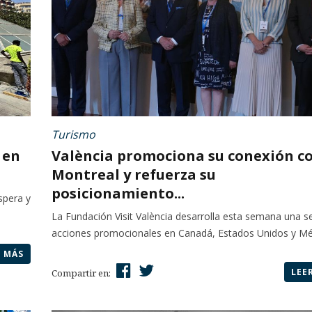
Turismo
 en
València promociona su conexión c
Montreal y refuerza su
posicionamiento...
spera y
La Fundación Visit València desarrolla esta semana una se
acciones promocionales en Canadá, Estados Unidos y Mé
R MÁS
LEE
Compartir en: