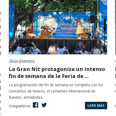
s
z
a
a
e
a
l
Ocio-Eventos
La Gran Nit protagoniza un intenso
e
fin de semana de la Feria de ...
o
La programación del fin de semana se completa con los
l
conciertos de Viveros, el Certamen Internacional de
s
Bandas, actividades...
s
LEER MÁS
Compartir en:
a
'