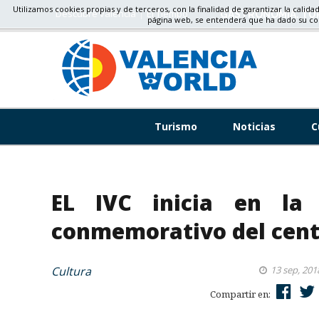
Utilizamos cookies propias y de terceros, con la finalidad de garantizar la calida
Descubre valencia
El Tiempo
GASTRONOMÍA, TU
página web, se entenderá que ha dado su c
Turismo
Noticias
C
EL IVC inicia en la
conmemorativo del cen
Cultura
13 sep, 201
Compartir en: