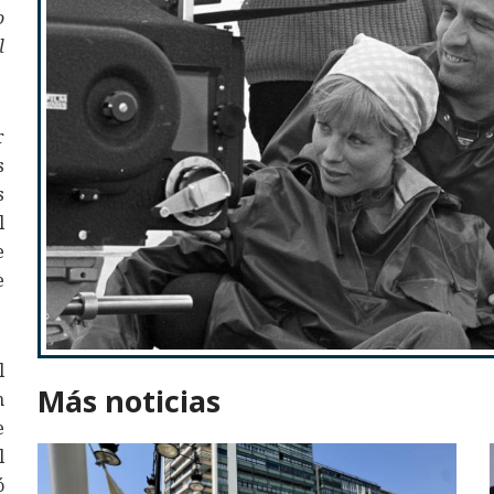
o
l
r
s
s
l
e
e
l
Más noticias
n
e
l
ó