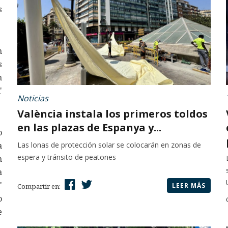
s
n
s
n
'
Noticias
València instala los primeros toldos
en las plazas de Espanya y...
o
Las lonas de protección solar se colocarán en zonas de
a
espera y tránsito de peatones
n
a
'
LEER MÁS
Compartir en:
o
e