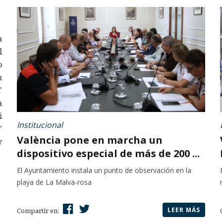
a
l
o
n
'
a
i
Institucional
'
València pone en marcha un
y
dispositivo especial de más de 200 ...
El Ayuntamiento instala un punto de observación en la
playa de La Malva-rosa
LEER MÁS
Compartir en: