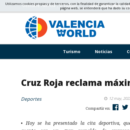
Utilizamos cookies propias y de terceros, con la finalidad de garantizar la calida
Descubre valencia
El Tiempo
GASTRONOMÍA, TU
página web, se entenderá que ha dado su c
Turismo
Noticias
C
Cruz Roja reclama máxim
Deportes
12 may, 202
Compartir en:
• Hoy se ha presentado la cita deportiva, qu