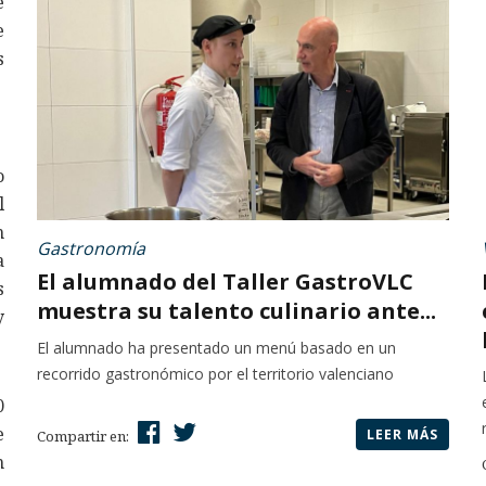
e
e
s
o
l
n
Gastronomía
a
El alumnado del Taller GastroVLC
s
muestra su talento culinario ante...
y
El alumnado ha presentado un menú basado en un
recorrido gastronómico por el territorio valenciano
0
e
LEER MÁS
Compartir en:
n