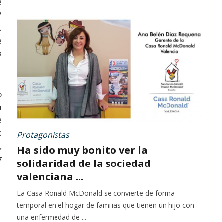
e
7
.
e
s
o
a
e
:
Protagonistas
,
Ha sido muy bonito ver la
y
solidaridad de la sociedad
valenciana ...
La Casa Ronald McDonald se convierte de forma
temporal en el hogar de familias que tienen un hijo con
una enfermedad de ...