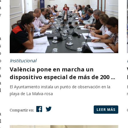
l
a
y
a
s
b
o
Institucional
e
València pone en marcha un
a
dispositivo especial de más de 200 ...
a
El Ayuntamiento instala un punto de observación en la
d
playa de La Malva-rosa
LEER MÁS
Compartir en:
a
l