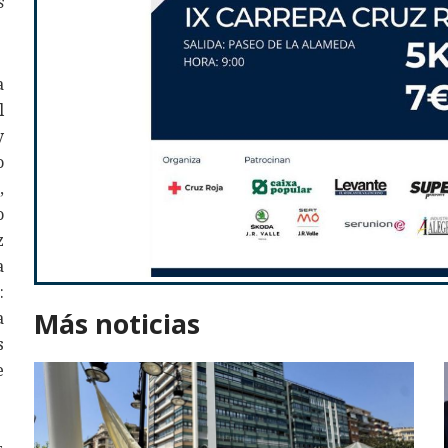
s
a
l
y
o
,
o
z
a
:
Más noticias
a
s
e