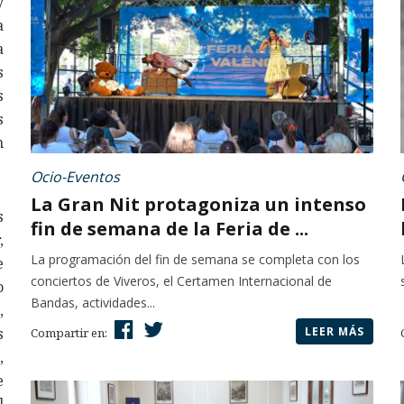
y
a
a
s
s
s
n
Ocio-Eventos
La Gran Nit protagoniza un intenso
s
fin de semana de la Feria de ...
,
La programación del fin de semana se completa con los
e
conciertos de Viveros, el Certamen Internacional de
o
Bandas, actividades...
,
LEER MÁS
s
Compartir en:
,
e