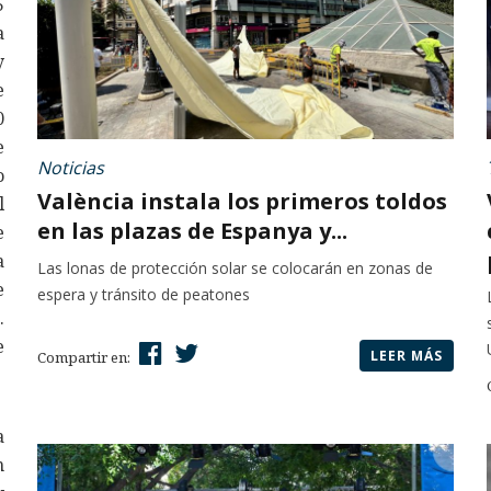
5
a
y
e
0
e
Noticias
o
València instala los primeros toldos
l
en las plazas de Espanya y...
e
a
Las lonas de protección solar se colocarán en zonas de
e
espera y tránsito de peatones
.
e
LEER MÁS
Compartir en:
a
n