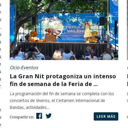
s
e
o
.
o
s
e
s
e
Ocio-Eventos
s
La Gran Nit protagoniza un intenso
s
fin de semana de la Feria de ...
r
La programación del fin de semana se completa con los
conciertos de Viveros, el Certamen Internacional de
Bandas, actividades...
e
LEER MÁS
o
Compartir en:
e