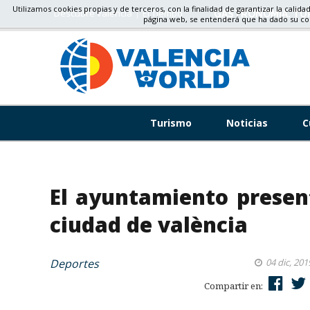
Utilizamos cookies propias y de terceros, con la finalidad de garantizar la calida
Descubre valencia
El Tiempo
GASTRONOMÍA, TU
página web, se entenderá que ha dado su c
Turismo
Noticias
C
El ayuntamiento present
ciudad de valència
Deportes
04 dic, 201
Compartir en: