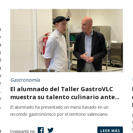
s
e
a
s
0
a
o
Gastronomía
y
El alumnado del Taller GastroVLC
.
muestra su talento culinario ante...
e
,
El alumnado ha presentado un menú basado en un
recorrido gastronómico por el territorio valenciano
a
LEER MÁS
Compartir en: