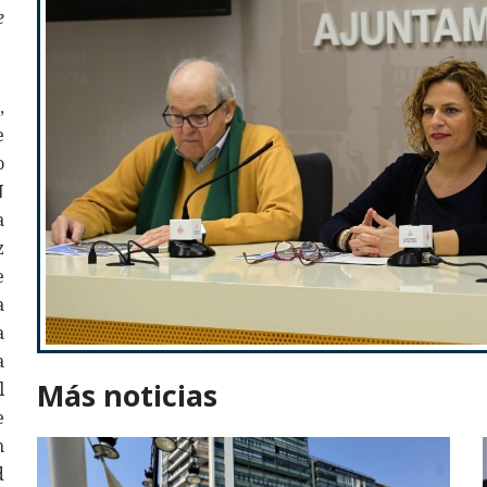
e
,
e
o
N
a
z
e
a
a
a
Más noticias
l
e
n
d