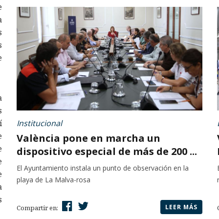
e
a
s
s
e
a
s
í
Institucional
e
València pone en marcha un
e
dispositivo especial de más de 200 ...
e
El Ayuntamiento instala un punto de observación en la
e
playa de La Malva-rosa
a
s
LEER MÁS
Compartir en: