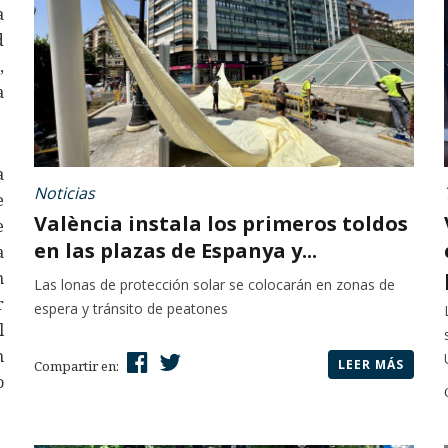
a
d
,
a
a
Noticias
e
València instala los primeros toldos
e
en las plazas de Espanya y...
a
n
Las lonas de protección solar se colocarán en zonas de
r
espera y tránsito de peatones
l
n
LEER MÁS
Compartir en:
o