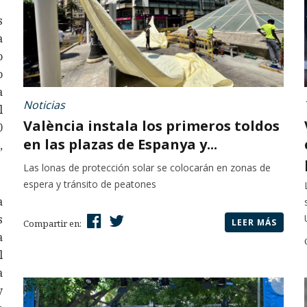
s
a
o
o
a
Noticias
l
València instala los primeros toldos
0
en las plazas de Espanya y...
,
Las lonas de protección solar se colocarán en zonas de
espera y tránsito de peatones
a
s
LEER MÁS
Compartir en:
a
l
a
y