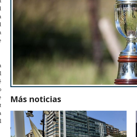
n
d
a
d
n
e
a
l
é
o
Más noticias
e
t
a
l