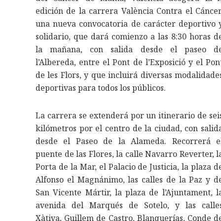
edición de la carrera València Contra el Cáncer
una nueva convocatoria de carácter deportivo 
solidario, que dará comienzo a las 8:30 horas d
la mañana, con salida desde el paseo d
l’Albereda, entre el Pont de l’Exposició y el Pon
de les Flors, y que incluirá diversas modalidade
deportivas para todos los públicos.
La carrera se extenderá por un itinerario de sei
kilómetros por el centro de la ciudad, con salid
desde el Paseo de la Alameda. Recorrerá e
puente de las Flores, la calle Navarro Reverter, l
Porta de la Mar, el Palacio de Justicia, la plaza d
Alfonso el Magnánimo, las calles de la Paz y d
San Vicente Mártir, la plaza de l’Ajuntament, l
avenida del Marqués de Sotelo, y las calle
Xàtiva, Guillem de Castro, Blanquerías, Conde d