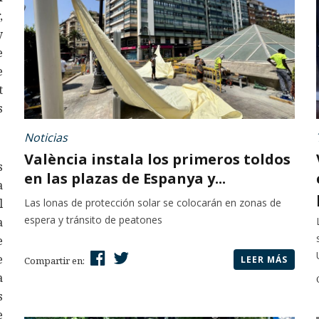
,
y
e
e
t
s
Noticias
València instala los primeros toldos
s
en las plazas de Espanya y...
a
Las lonas de protección solar se colocarán en zonas de
l
espera y tránsito de peatones
a
e
e
LEER MÁS
Compartir en:
a
s
e