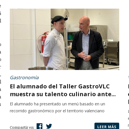
e
á
l
o
a
o
r
,
Gastronomía
l
El alumnado del Taller GastroVLC
a
muestra su talento culinario ante...
a
s
El alumnado ha presentado un menú basado en un
recorrido gastronómico por el territorio valenciano
LEER MÁS
Compartir en: