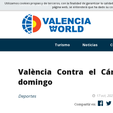
Utilizamos cookies propias y de terceros, con la finalidad de garantizar la calida
Descubre valencia
El Tiempo
GASTRONOMÍA, TU
página web, se entenderá que ha dado su c
Turismo
Noticias
C
València Contra el Cá
domingo
Deportes
17 oct, 202
Compartir en: