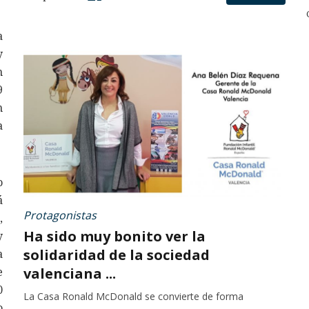
a
y
n
9
n
a
o
á
Protagonistas
,
Ha sido muy bonito ver la
y
solidaridad de la sociedad
a
valenciana ...
e
0
La Casa Ronald McDonald se convierte de forma
o