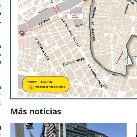
e
a
,
a
s
n
a
r
e
Más noticias
l
X