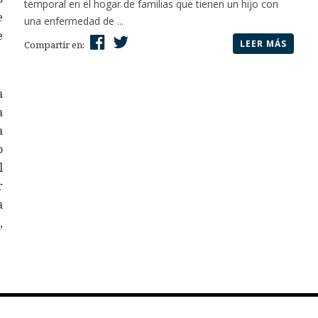
temporal en el hogar de familias que tienen un hijo con
e
una enfermedad de ...
e
LEER MÁS
Compartir en:
a
a
a
o
l
r
a
,