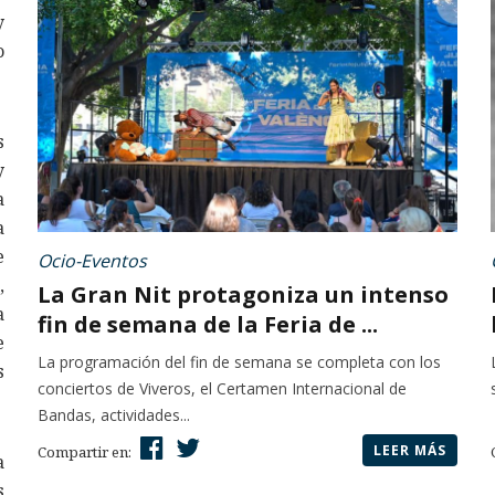
y
o
s
y
a
a
e
Ocio-Eventos
,
La Gran Nit protagoniza un intenso
a
fin de semana de la Feria de ...
e
La programación del fin de semana se completa con los
s
conciertos de Viveros, el Certamen Internacional de
Bandas, actividades...
LEER MÁS
Compartir en:
a
s