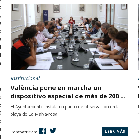
e
,
e
o
e
l
l
n
Institucional
València pone en marcha un
a
dispositivo especial de más de 200 ...
o
e
El Ayuntamiento instala un punto de observación en la
0
playa de La Malva-rosa
o
a
LEER MÁS
Compartir en:
l