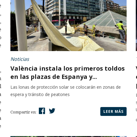
e
,
,
e
o
e
Noticias
València instala los primeros toldos
,
en las plazas de Espanya y...
n
l
Las lonas de protección solar se colocarán en zonas de
a
espera y tránsito de peatones
e
e
LEER MÁS
Compartir en:
a
e