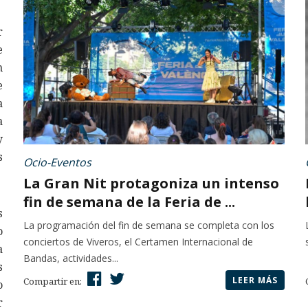
r
e
n
e
a
a
y
s
Ocio-Eventos
La Gran Nit protagoniza un intenso
fin de semana de la Feria de ...
s
La programación del fin de semana se completa con los
o
conciertos de Viveros, el Certamen Internacional de
a
Bandas, actividades...
s
LEER MÁS
Compartir en:
o
r