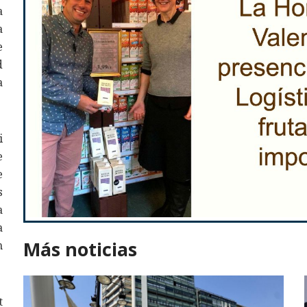
a
a
e
d
a
i
e
e
s
a
a
Más noticias
n
t