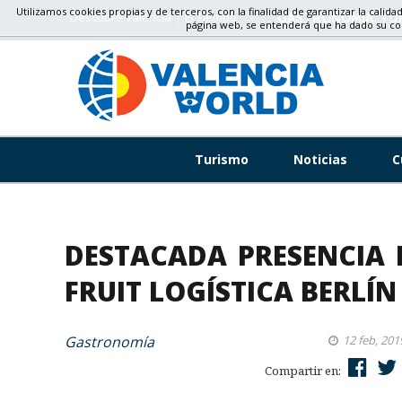
Utilizamos cookies propias y de terceros, con la finalidad de garantizar la calida
Descubre valencia
El Tiempo
GASTRONOMÍA, TU
página web, se entenderá que ha dado su c
Turismo
Noticias
C
DESTACADA PRESENCIA 
FRUIT LOGÍSTICA BERLÍN
Gastronomía
12 feb, 201
Compartir en: