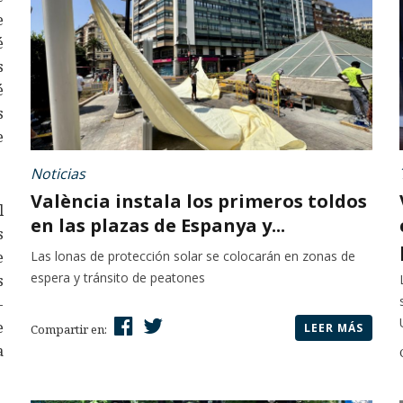
e
é
s
é
s
e
Noticias
València instala los primeros toldos
l
en las plazas de Espanya y...
s
Las lonas de protección solar se colocarán en zonas de
e
espera y tránsito de peatones
s
-
e
LEER MÁS
Compartir en:
a