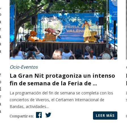
,
o
a
e
a
a
a
Ocio-Eventos
e
La Gran Nit protagoniza un intenso
o
fin de semana de la Feria de ...
l
La programación del fin de semana se completa con los
y
conciertos de Viveros, el Certamen Internacional de
a
Bandas, actividades...
a
LEER MÁS
Compartir en: