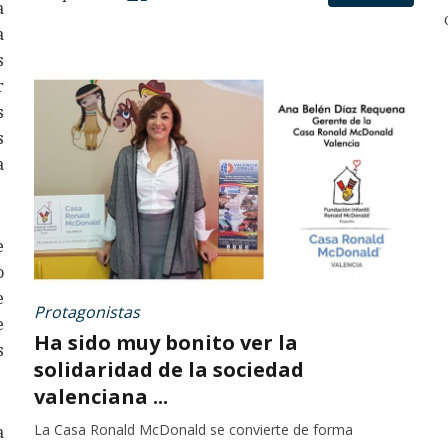
a
a
s
r
s
s
a
e
o
e
Protagonistas
e
Ha sido muy bonito ver la
s
solidaridad de la sociedad
valenciana ...
La Casa Ronald McDonald se convierte de forma
a