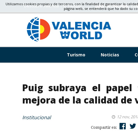
Utilizamos cookies propias y de terceros, con la finalidad de garantizar la calida
Descubre valencia
El Tiempo
GASTRONOMÍA, TU
página web, se entenderá que ha dado su c
Turismo
Noticias
C
Puig subraya el papel 
mejora de la calidad de 
Institucional
12 nov, 201
Compartir en: