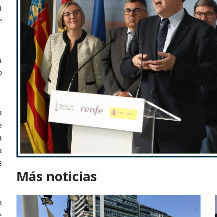
n
e
n
o
a
e
a
a
s
Más noticias
n
e