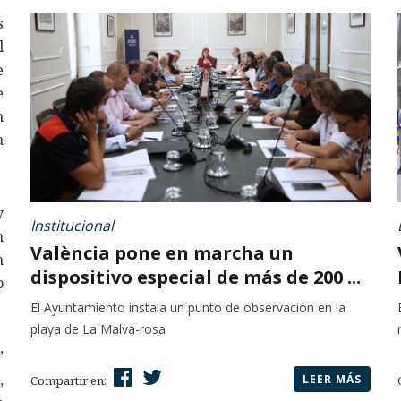
s
l
e
e
n
a
y
Institucional
n
València pone en marcha un
n
dispositivo especial de más de 200 ...
o
El Ayuntamiento instala un punto de observación en la
playa de La Malva-rosa
”
,
LEER MÁS
Compartir en: