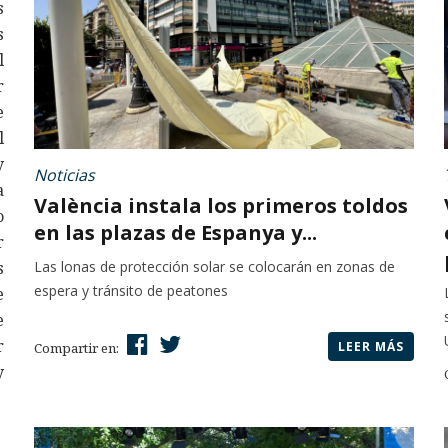
s
s
l
r
e
l
y
Noticias
a
València instala los primeros toldos
o
en las plazas de Espanya y...
r
Las lonas de protección solar se colocarán en zonas de
s
espera y tránsito de peatones
e
e
r
LEER MÁS
Compartir en:
y