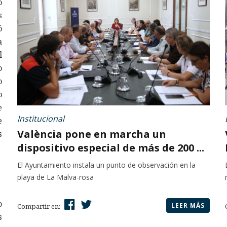
o
s
ó
a
l
o
o
o
e
Institucional
e
València pone en marcha un
s
dispositivo especial de más de 200 ...
El Ayuntamiento instala un punto de observación en la
playa de La Malva-rosa
o
LEER MÁS
Compartir en:
s