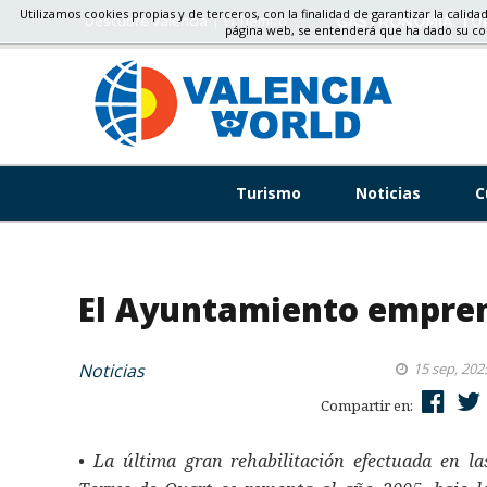
Utilizamos cookies propias y de terceros, con la finalidad de garantizar la calida
Descubre valencia
El Tiempo
GASTRONOMÍA, TU
página web, se entenderá que ha dado su c
Turismo
Noticias
C
El Ayuntamiento emprend
Noticias
15 sep, 202
Compartir en:
• La última gran rehabilitación efectuada en la