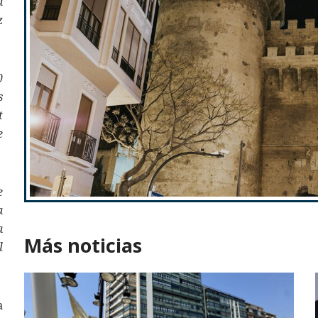
a
z
0
s
t
e
e
a
a
Más noticias
l
a