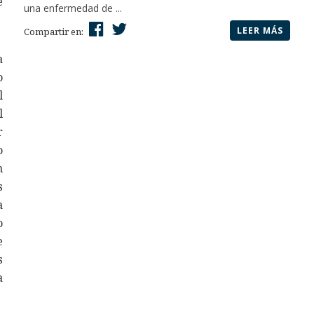
e
una enfermedad de ...
LEER MÁS
Compartir en:
a
o
l
l
r
o
n
s
a
o
e
s
a