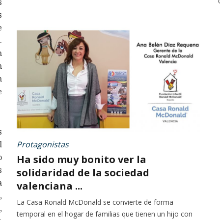
s
s
e
.
n
n
n
e
s
Protagonistas
l
o
Ha sido muy bonito ver la
s
solidaridad de la sociedad
a
valenciana ...
,
La Casa Ronald McDonald se convierte de forma
,
temporal en el hogar de familias que tienen un hijo con