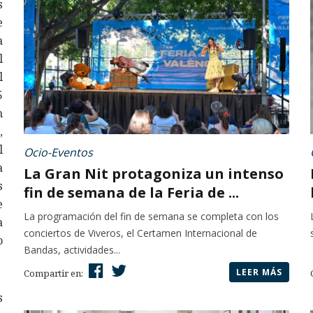
s
e
a
l
l
5
n
,
l
Ocio-Eventos
a
La Gran Nit protagoniza un intenso
s
fin de semana de la Feria de ...
e
La programación del fin de semana se completa con los
a
conciertos de Viveros, el Certamen Internacional de
o
Bandas, actividades...
LEER MÁS
Compartir en:
s