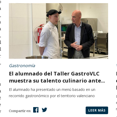
o
a
,
s
a
,
l
l
r
,
Gastronomía
El alumnado del Taller GastroVLC
muestra su talento culinario ante...
s
El alumnado ha presentado un menú basado en un
a
recorrido gastronómico por el territorio valenciano
z
e
LEER MÁS
y
Compartir en: