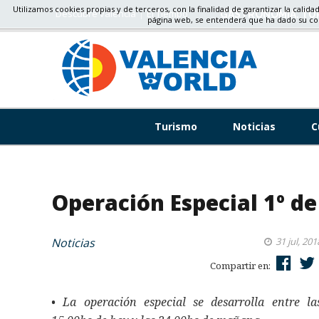
Utilizamos cookies propias y de terceros, con la finalidad de garantizar la calida
Descubre valencia
El Tiempo
GASTRONOMÍA, TU
página web, se entenderá que ha dado su c
Turismo
Noticias
C
Operación Especial 1º de
Noticias
31 jul, 201
Compartir en:
• La operación especial se desarrolla entre la