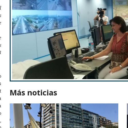
l
s
e
e
s
3
o
s
Más noticias
t
a
a
o
,