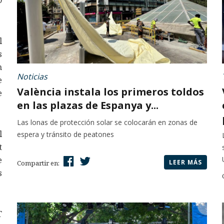
0
l
s
n
Noticias
e
València instala los primeros toldos
e
en las plazas de Espanya y...
Las lonas de protección solar se colocarán en zonas de
l
espera y tránsito de peatones
t
e
LEER MÁS
Compartir en:
s
T