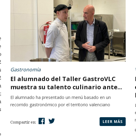
e
e
o
2
Gastronomía
s
2
El alumnado del Taller GastroVLC
n
muestra su talento culinario ante...
;
El alumnado ha presentado un menú basado en un
n
recorrido gastronómico por el territorio valenciano
s
LEER MÁS
Compartir en:
e