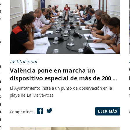
s
s
y
y
Institucional
a
València pone en marcha un
-
dispositivo especial de más de 200 ...
n
El Ayuntamiento instala un punto de observación en la
s
playa de La Malva-rosa
s
a
n
LEER MÁS
Compartir en:
a
e