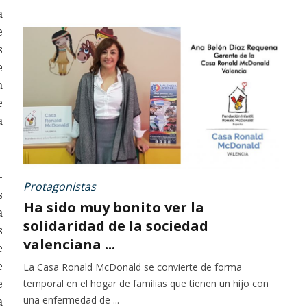
a
e
s
e
a
e
a
-
Protagonistas
s
Ha sido muy bonito ver la
a
solidaridad de la sociedad
s
valenciana ...
e
e
La Casa Ronald McDonald se convierte de forma
e
temporal en el hogar de familias que tienen un hijo con
una enfermedad de ...
a