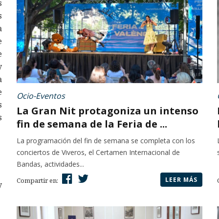
s
s
a
e
e
y
a
e
Ocio-Eventos
s
La Gran Nit protagoniza un intenso
s
fin de semana de la Feria de ...
La programación del fin de semana se completa con los
conciertos de Viveros, el Certamen Internacional de
Bandas, actividades...
LEER MÁS
Compartir en:
y