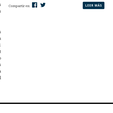
s
LEER MÁS
Compartir en:
s
s
n
1
t
o
s
a
l