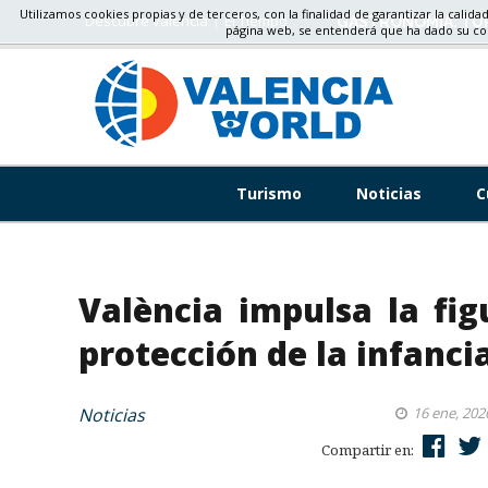
Utilizamos cookies propias y de terceros, con la finalidad de garantizar la calida
Descubre valencia
El Tiempo
GASTRONOMÍA, TU
página web, se entenderá que ha dado su c
Turismo
Noticias
C
València impulsa la fig
protección de la infancia
Noticias
16 ene, 202
Compartir en: