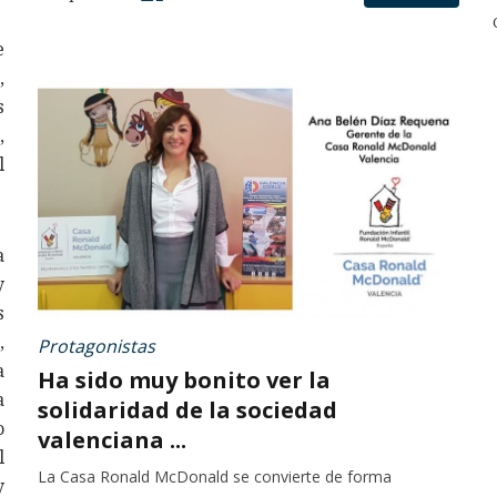
e
,
s
,
l
a
y
s
,
Protagonistas
a
Ha sido muy bonito ver la
a
solidaridad de la sociedad
o
valenciana ...
l
La Casa Ronald McDonald se convierte de forma
y