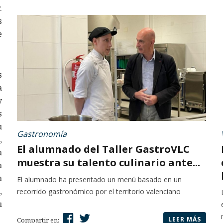
.
s
e
s
a
y
s
u
Gastronomía
,
El alumnado del Taller GastroVLC
a
muestra su talento culinario ante...
a
a
El alumnado ha presentado un menú basado en un
,
recorrido gastronómico por el territorio valenciano
u
LEER MÁS
Compartir en: