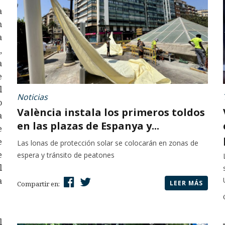
a
n
a
,
a
e
l
Noticias
o
València instala los primeros toldos
a
en las plazas de Espanya y...
e
e
Las lonas de protección solar se colocarán en zonas de
e
espera y tránsito de peatones
l
a
LEER MÁS
Compartir en:
l