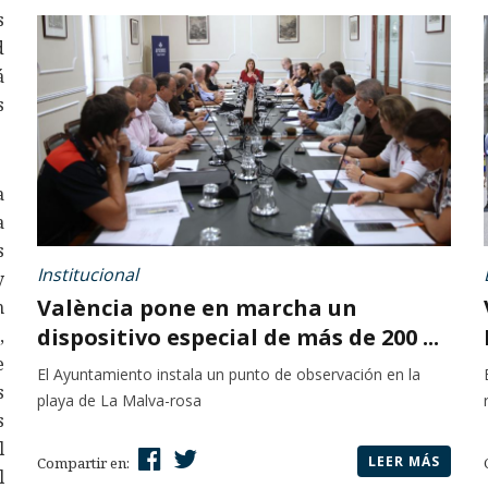
s
d
á
s
a
a
s
Institucional
y
València pone en marcha un
n
dispositivo especial de más de 200 ...
,
e
El Ayuntamiento instala un punto de observación en la
s
playa de La Malva-rosa
s
l
LEER MÁS
Compartir en:
l