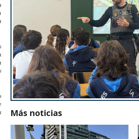
a
n
a
s
a
a
s
o
e
Más noticias
a