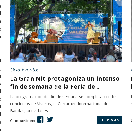
s
l
a
o
a
l
,
Ocio-Eventos
n
La Gran Nit protagoniza un intenso
s
fin de semana de la Feria de ...
l
La programación del fin de semana se completa con los
o
conciertos de Viveros, el Certamen Internacional de
l
Bandas, actividades...
l
LEER MÁS
Compartir en:
s
a