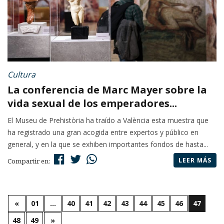
Cultura
La conferencia de Marc Mayer sobre la
vida sexual de los emperadores...
El Museu de Prehistòria ha traído a València esta muestra que
ha registrado una gran acogida entre expertos y público en
general, y en la que se exhiben importantes fondos de hasta...
LEER MÁS
Compartir en:
«
01
…
40
41
42
43
44
45
46
47
48
49
»