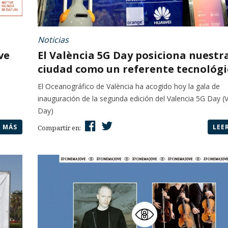
Noticias
ve
El València 5G Day posiciona nuestr
ciudad como un referente tecnológic
1
El Oceanográfico de València ha acogido hoy la gala de
inauguración de la segunda edición del Valencia 5G Day (
Day)
R MÁS
LEE
Compartir en: