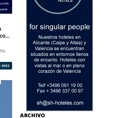
a
o...
V5G-
R MÁS
ARCHIVO