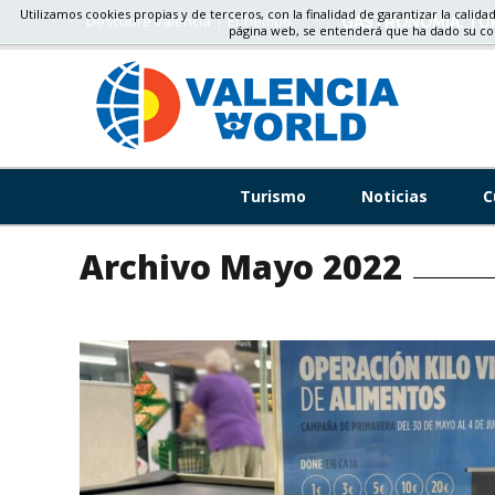
Utilizamos cookies propias y de terceros, con la finalidad de garantizar la calida
Descubre valencia
El Tiempo
GASTRONOMÍA, TU
página web, se entenderá que ha dado su c
Turismo
Noticias
C
Archivo Mayo 2022