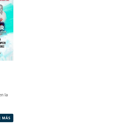
.
en la
R MÁS