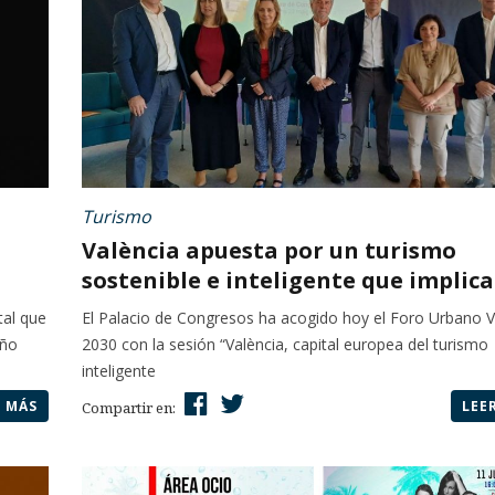
Turismo
València apuesta por un turismo
sostenible e inteligente que implica.
tal que
El Palacio de Congresos ha acogido hoy el Foro Urbano V
año
2030 con la sesión “València, capital europea del turismo
inteligente
R MÁS
LEE
Compartir en: