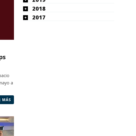
2018
2017
ps
pacio
 mayo a
R MÁS