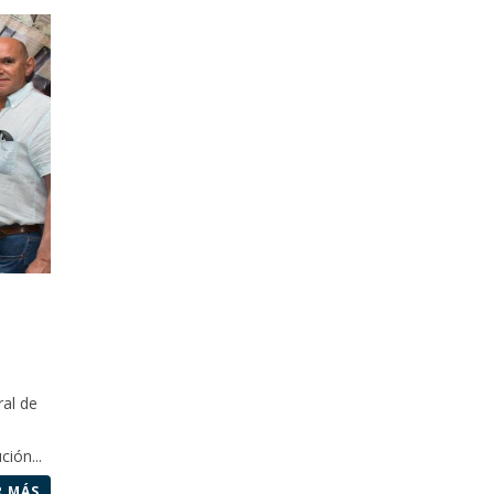
ral de
ión...
R MÁS