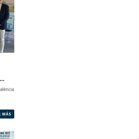
..
alència
R MÁS