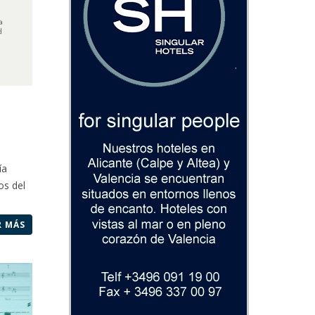
ía
os del
R MÁS