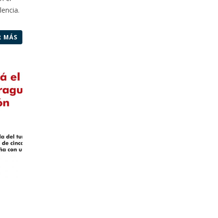
encia.
R MÁS