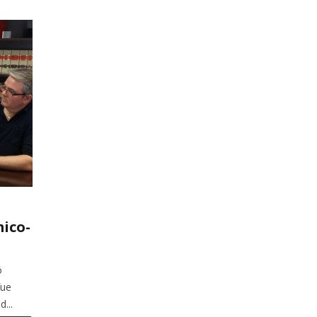
ico-
ó
fue
...