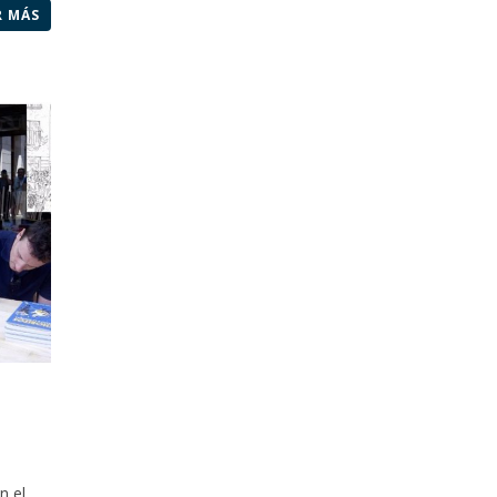
R MÁS
n el