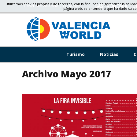
Utilizamos cookies propias y de terceros, con la finalidad de garantizar la calida
Descubre valencia
El Tiempo
GASTRONOMÍA, TU
página web, se entenderá que ha dado su c
Turismo
Noticias
C
Archivo Mayo 2017