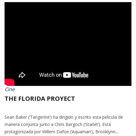
Cine
THE FLORIDA PROYECT
Sean Baker (‘Tangerine’) ha dirigido y escrito esta película de
manera conjunta junto a Chris Bergoch (‘Starlet’). Está
protagonizada por Willem Dafoe (‘Aquaman’), Brooklynn...