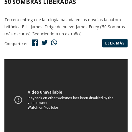
50 SOMBRAS LIBERADAS
Tercera entrega de la trilogía basada en las novelas la autora
británica E. L. James. Dirige de nuevo James Foley (’50 Sombras
más oscuras’, ‘Seduciendo a un extraño’, ...
LEER MÁS
Compartir en: