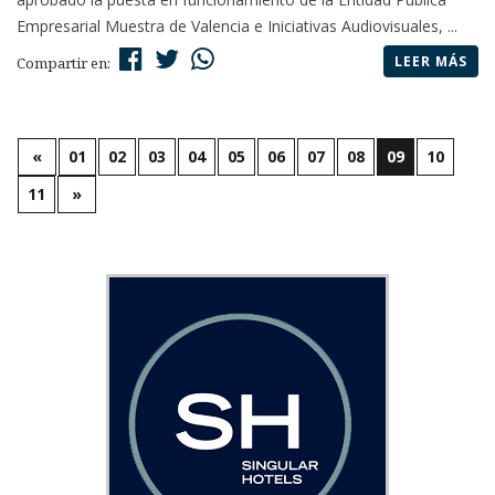
Empresarial Muestra de Valencia e Iniciativas Audiovisuales, ...
LEER MÁS
Compartir en:
«
01
02
03
04
05
06
07
08
09
10
11
»