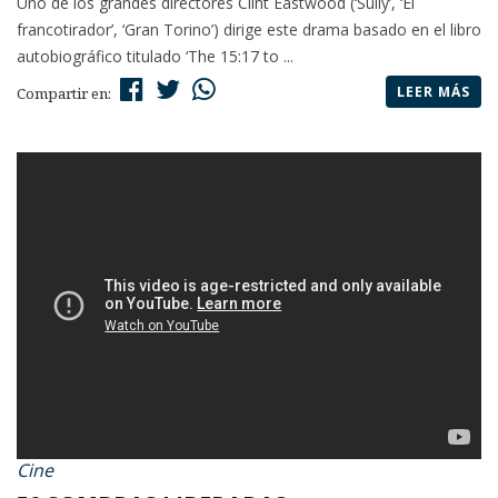
Uno de los grandes directores Clint Eastwood (‘Sully’, ‘El
francotirador’, ‘Gran Torino’) dirige este drama basado en el libro
autobiográfico titulado ‘The 15:17 to ...
LEER MÁS
Compartir en:
Cine