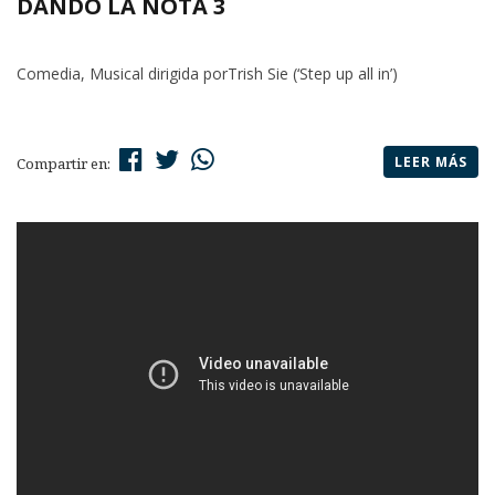
DANDO LA NOTA 3
Comedia, Musical dirigida porTrish Sie (‘Step up all in’)
LEER MÁS
Compartir en: