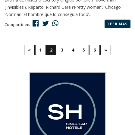
(‘Invisibles’). Reparto: Richard Gere (‘Pretty woman’, ‘Chicago’,
‘Norman: El hombre que lo conseguía todo’...
LEER MÁS
Compartir en:
«
1
2
3
4
5
6
»