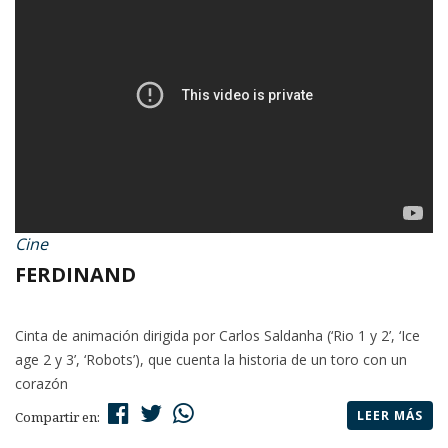
Cine
FERDINAND
Cinta de animación dirigida por Carlos Saldanha (‘Rio 1 y 2’, ‘Ice
age 2 y 3’, ‘Robots’), que cuenta la historia de un toro con un
corazón
LEER MÁS
Compartir en: