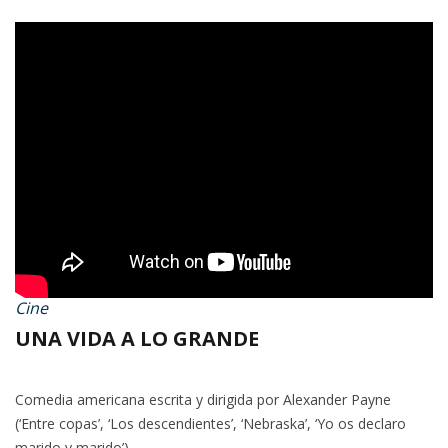
Cine
UNA VIDA A LO GRANDE
Comedia americana escrita y dirigida por Alexander Payne
(‘Entre copas’, ‘Los descendientes’, ‘Nebraska’, ‘Yo os declaro
marido y marido’)