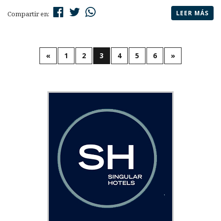
LEER MÁS
Compartir en:
«
1
2
3
4
5
6
»