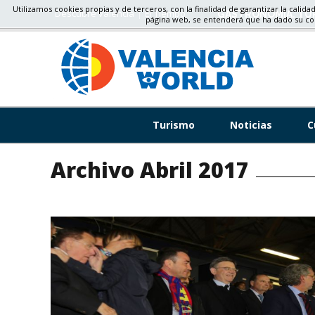
Utilizamos cookies propias y de terceros, con la finalidad de garantizar la calida
Descubre valencia
El Tiempo
GASTRONOMÍA, TU
página web, se entenderá que ha dado su c
Turismo
Noticias
C
Archivo Abril 2017