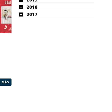
2018
2017
R MÁS