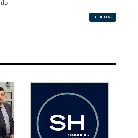
edo
LEER MÁS