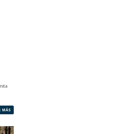
mita
R MÁS