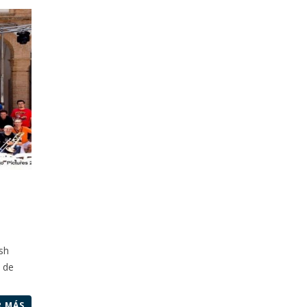
ish
1 de
R MÁS