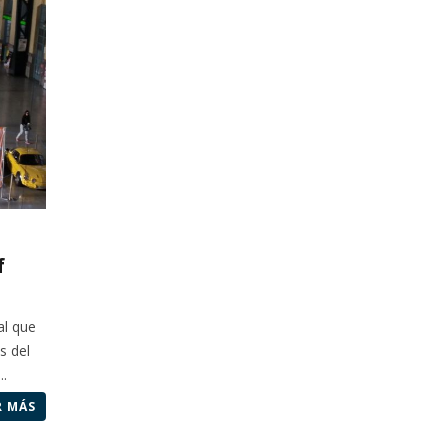
f
al que
s del
..
R MÁS