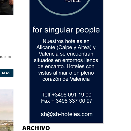
u
uración
R MÁS
ARCHIVO