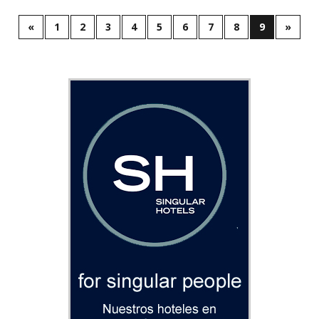
«
1
2
3
4
5
6
7
8
9
»