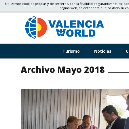
Utilizamos cookies propias y de terceros, con la finalidad de garantizar la calida
Descubre valencia
El Tiempo
GASTRONOMÍA, TU
página web, se entenderá que ha dado su c
Turismo
Noticias
C
Archivo Mayo 2018