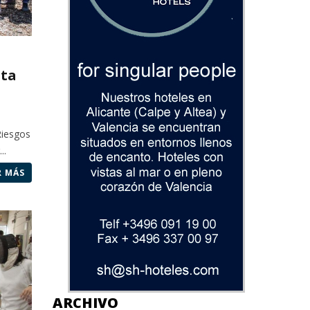
sta
Riesgos
..
R MÁS
ARCHIVO