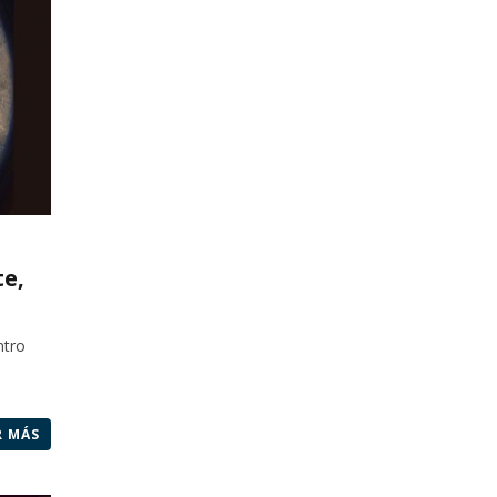
e,
ntro
R MÁS