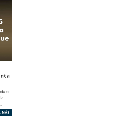
inta
mio en
la
..
R MÁS