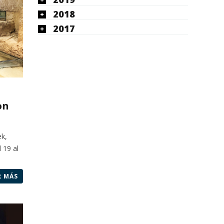
2018
2017
on
ek,
 19 al
R MÁS