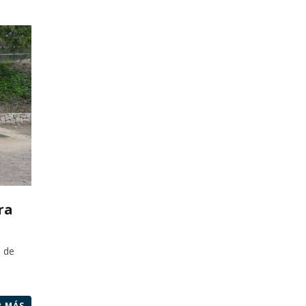
ra
o de
R MÁS