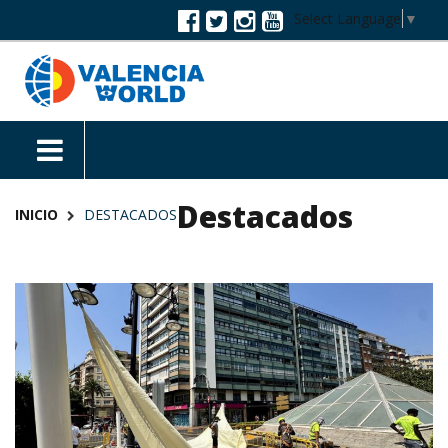
Select Language
▼
Destacados
INICIO
DESTACADOS