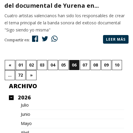
del documental de Yurena en...
Cuatro artistas valencianos han sido los responsables de crear
el tema principal de la banda sonora del exitoso documental
"Sigo siendo yo misma"
LEER MÁS
Compartir en:
«
01
02
03
04
05
06
07
08
09
10
…
72
»
ARCHIVO
2026
Julio
Junio
Mayo
Abril