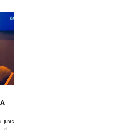
FA
, junto
 del