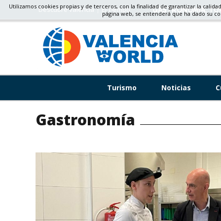
Utilizamos cookies propias y de terceros, con la finalidad de garantizar la calida
Descubre valencia
El Tiempo
OCIO Y EVENTOS, D
página web, se entenderá que ha dado su c
Turismo
Noticias
C
Gastronomía