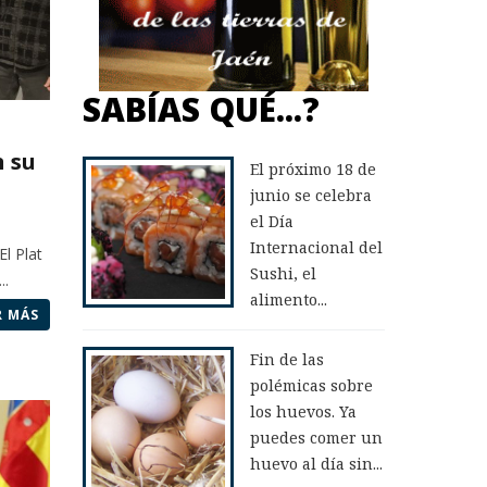
SABÍAS QUÉ...?
n su
El próximo 18 de
junio se celebra
el Día
Internacional del
El Plat
Sushi, el
..
alimento...
R MÁS
Fin de las
polémicas sobre
los huevos. Ya
puedes comer un
huevo al día sin...