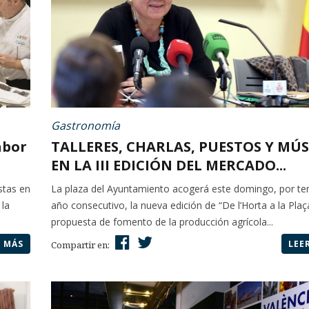
Gastronomía
abor
TALLERES, CHARLAS, PUESTOS Y MÚS
EN LA III EDICIÓN DEL MERCADO...
stas en
La plaza del Ayuntamiento acogerá este domingo, por te
 la
año consecutivo, la nueva edición de “De l’Horta a la Plaç
propuesta de fomento de la producción agrícola...
R MÁS
LEE
Compartir en: