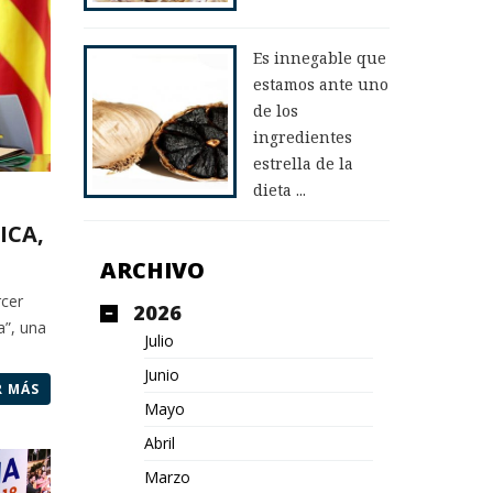
Es innegable que
estamos ante uno
de los
ingredientes
estrella de la
dieta ...
ICA,
ARCHIVO
rcer
2026
a”, una
Julio
Junio
R MÁS
Mayo
Abril
Marzo