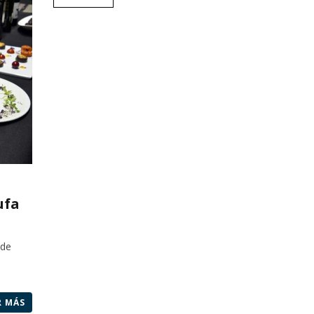
ufa
 de
R MÁS