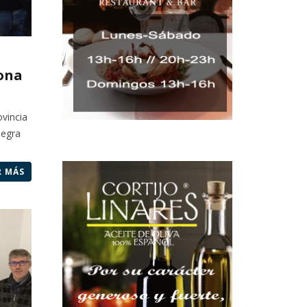
ona
ovincia
Negra
R MÁS