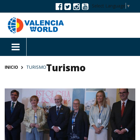
Select Language
▼
Turismo
INICIO
TURISMO