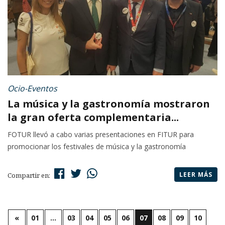
Ocio-Eventos
La música y la gastronomía mostraron
la gran oferta complementaria...
FOTUR llevó a cabo varias presentaciones en FITUR para
promocionar los festivales de música y la gastronomía
LEER MÁS
Compartir en:
«
01
…
03
04
05
06
07
08
09
10