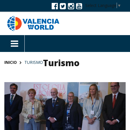
Select Language
▼
Turismo
INICIO
TURISMO